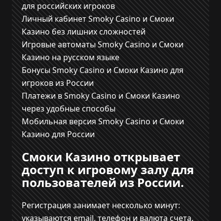
для российских игроков
Личный кабинет Smoky Casino и Смоки
Казино без лишних сложностей
Игровые автоматы Smoky Casino и Смоки
Казино на русском языке
Бонусы Smoky Casino и Смоки Казино для
игроков из России
Платежи в Smoky Casino и Смоки Казино
через удобные способы
Мобильная версия Smoky Casino и Смоки
Казино для России
Смоки Казино открывает
доступ к игровому залу для
пользователей из России.
Регистрация занимает несколько минут:
указываются email, телефон и валюта счета.