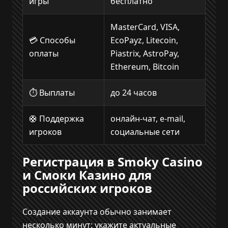
игры
бесплатно
MasterCard, VISA,
💳 Способы
EcoPayz, Litecoin,
оплаты
Piastrix, AstroPay,
Ethereum, Bitcoin
⏱️ Выплаты
до 24 часов
🛟 Поддержка
онлайн-чат, e-mail,
игроков
социальные сети
Регистрация в Smoky Casino
и Смоки Казино для
российских игроков
Создание аккаунта обычно занимает
несколько минут: укажите актуальные